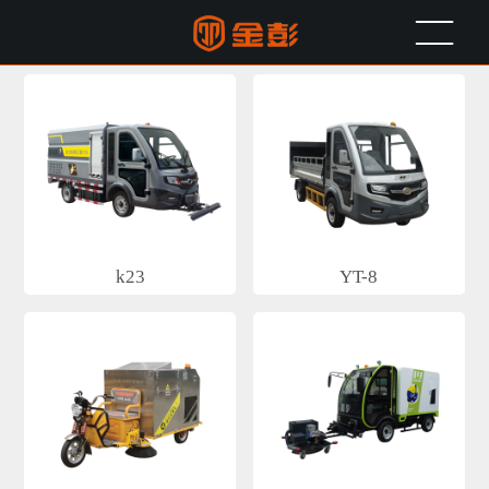
环卫车
k23
YT-8