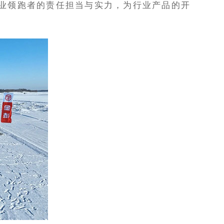
作为行业领跑者的责任担当与实力，为行业产品的开