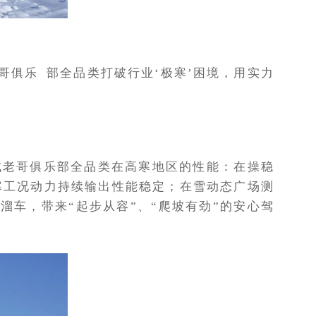
部全品类打破行业
‘极寒’困境，用实力
地测试老哥俱乐部全品类在高寒地区的性能：在操稳
寒工况动力持续输出性能稳定；在雪动态广场测
溜车，带来“起步从容”、“爬坡有劲”的安心驾