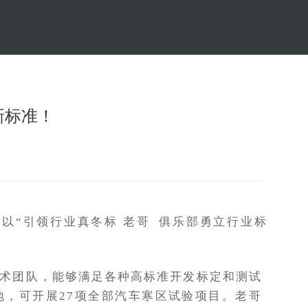
新标准！
，以
“引领行业真冬标 老哥俱乐部勇立行业标
技术团队，能够满足各种高标准开发标定和测试
，可开展27项全部汽车寒区试验项目。老哥