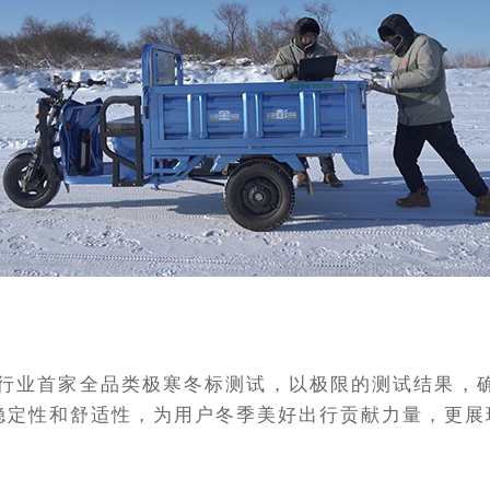
部作为行业首家全品类极寒冬标测试，以极限的测试结
稳定性和舒适性，为用户冬季美好出行贡献力量，更展