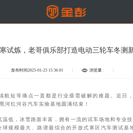
℃极寒试炼，老哥俱乐部打造电动三轮车冬测
发布时间2025-01-23 15:36:01
浏览量 :
续航短等痛点一直都是行业亟需破解的难题。近日
国黑河红河谷汽车实验基地圆满结束！
、气温低，冰雪路面丰富，拥有一流的试车场地和专业
全球规模最大、路谱最综合的开放式寒区汽车测试基地